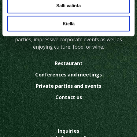
Salli valinta
The more than 100-year-old setting and enchanting
Kiellä
garden of Kuokkalan kartano offer a unique setting
and a first-class service experience for memorable
parties, impressive corporate events as well as
enjoying culture, food, or wine.
Restaurant
Conferences and meetings
Private parties and events
Contact us
Inquiries