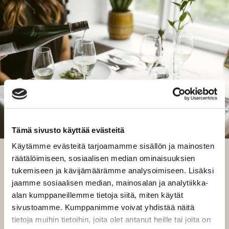
Tämä sivusto käyttää evästeitä
Käytämme evästeitä tarjoamamme sisällön ja mainosten
räätälöimiseen, sosiaalisen median ominaisuuksien
A lunch that offers pleasure for all
tukemiseen ja kävijämäärämme analysoimiseen. Lisäksi
the senses
jaamme sosiaalisen median, mainosalan ja analytiikka-
alan kumppaneillemme tietoja siitä, miten käytät
Welcome to enjoy a unique lunch at Kuokkalan
sivustoamme. Kumppanimme voivat yhdistää näitä
kartano. Lunch is served from Tuesday to Friday
tietoja muihin tietoihin, joita olet antanut heille tai joita on
from 11 am to 3 pm.