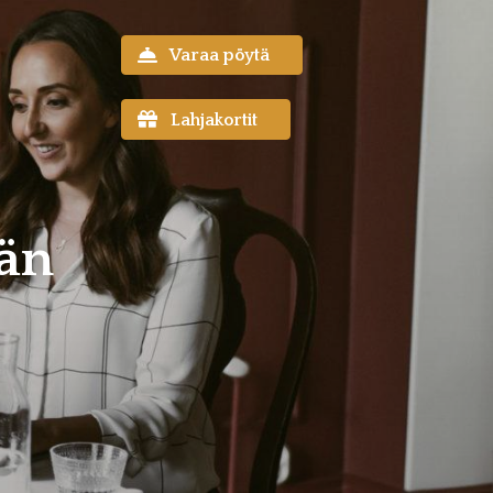
Varaa pöytä
Lahjakortit
vän