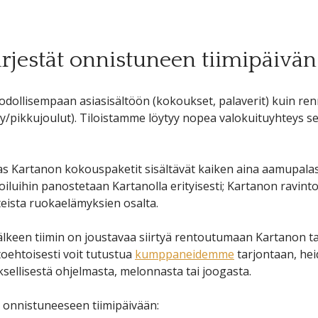
ärjestät onnistuneen tiimipäivän
odollisempaan asiasisältöön (kokoukset, palaverit) kuin r
ky/pikkujoulut). Tiloistamme löytyy nopea valokuituyhteys 
aas Kartanon kokouspaketit sisältävät kaiken aina aamupala
oiluihin panostetaan Kartanolla erityisesti; Kartanon ravinto
eista ruokaelämyksien osalta.
lkeen tiimin on joustavaa siirtyä rentoutumaan Kartanon tal
toehtoisesti voit tutustua
kumppaneidemme
tarjontaan, hei
ksellisestä ohjelmasta, melonnasta tai joogasta.
 onnistuneeseen tiimipäivään: