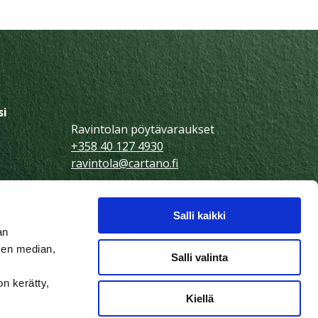
si
Ravintolan pöytävaraukset
+358 40 127 4930
ravintola@cartano.fi
äskylä
Tilaisuudet ja tapahtumat
+358 40 152 4992
Salli kaikki
info@cartano.fi
an
olaan
sen median,
Salli valinta
Käyntiosoite
Hämeenpohjantie 50
on kerätty,
40520 Jyväskylä
Kiellä