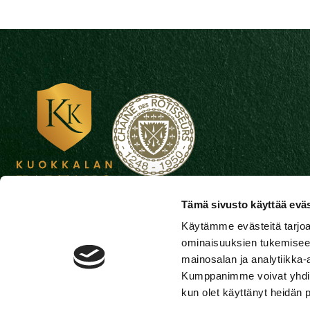
Tämä sivusto käyttää eväs
Kuokkalan kartanon yli satavuotias miljöö ja lumoava pu
Käytämme evästeitä tarjoa
uniikit puitteet ja ensiluokkaisen palvelukokemuksen niin
ominaisuuksien tukemisee
juhliin, vaikuttaviin yritystapahtumiin kuin kulttuurista, 
mainosalan ja analytiikka-
viinistä nauttimiseen – upeissa Päijänteen rantamaisem
Kumppanimme voivat yhdistää 
rauhan ympäröimänä, silti vain muutaman kilometrin pä
kun olet käyttänyt heidän 
keskustasta.