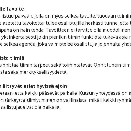
lle tavoite
llistuu päivään, jolla on myös selkeä tavoite, tuodaan toimin
le asetettu tavoitetta, tulee osallistujille herkästi tunne, että
apana on näin tehdä. Tavoitteen ei tarvitse olla muodollinen 
 yksinkertaisesti jokin pienikin tiimin funktiota tukeva asia r
e selkeä agenda, joka valmistelee osallistujia jo ennalta yh
ista tiimiä
unnistaa tiimin tarpeet sekä toimintatavat. Onnistunein tiim
esta sekä merkityksellisyydestä.
 liittyvät asiat hyvissä ajoin
etaan, että kaikki pääsevät paikalle. Kutsun yhteydessä on
n tärkeyttä; tiimiytiminen on vaillinaista, mikäli kaikki ry
sallistujat eivät ole paikalla.