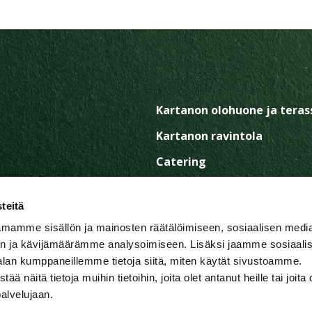
Kartanon olohuone ja teras
Kartanon ravintola
Catering
Kokoustilat ja -palvelut Jyv
teitä
Juhlat ja tilaisuudet
utarha tarjoavat
mamme sisällön ja mainosten räätälöimiseen, sosiaalisen medi
 ikimuistoisiin
Hae töihin Kartanon ravint
n ja kävijämäärämme analysoimiseen. Lisäksi jaamme sosiaali
ruoasta tai
alan kumppaneillemme tietoja siitä, miten käytät sivustoamme.
Yhteystiedot
issa luonnon
näitä tietoja muihin tietoihin, joita olet antanut heille tai joita 
ässä Jyväskylän
Oiva
palvelujaan.