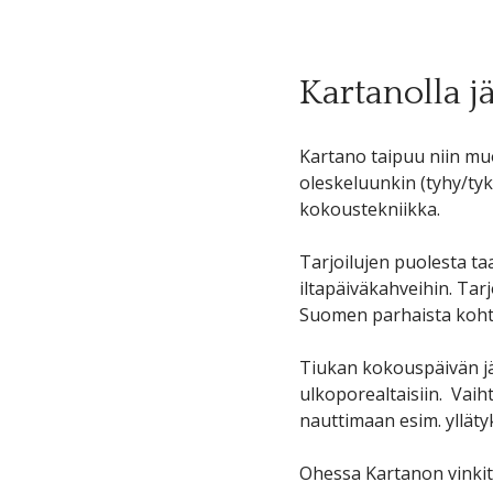
Kartanolla j
Kartano taipuu niin mu
oleskeluunkin (tyhy/ty
kokoustekniikka.
Tarjoilujen puolesta t
iltapäiväkahveihin. Tarj
Suomen parhaista koht
Tiukan kokouspäivän jä
ulkoporealtaisiin. Vaih
nauttimaan esim. ylläty
Ohessa Kartanon vinkit