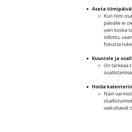
Aseta tiimipäivä
Kun tiimi osa
päivälle ei o
vain koska t
sidottu, vaan
fokusta tuke
Kuuntele ja osall
On tärkeää t
osallistamis
Hoida kalenteriin
Näin varmist
osallistumise
vaikuttavat o