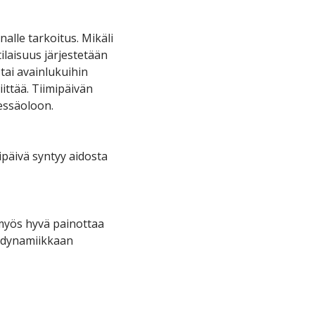
nalle tarkoitus. Mikäli
 tilaisuus järjestetään
tai avainlukuihin
iittää. Tiimipäivän
dessäoloon.
ipäivä syntyy aidosta
 myös hyvä painottaa
hmädynamiikkaan