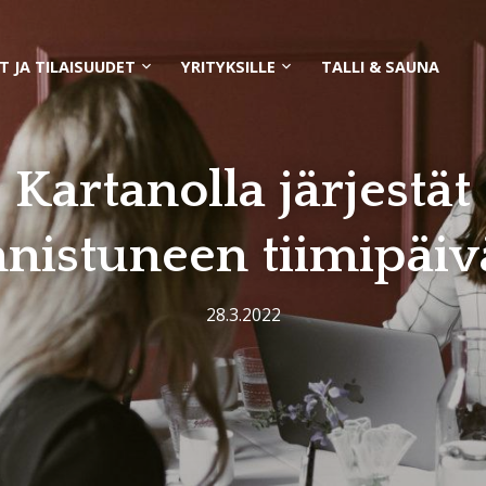
T JA TILAISUUDET
YRITYKSILLE
TALLI & SAUNA
Avaa
Avaa
alavalikko
alavalikko
Kartanolla järjestät
nistuneen tiimipäi
28.3.2022