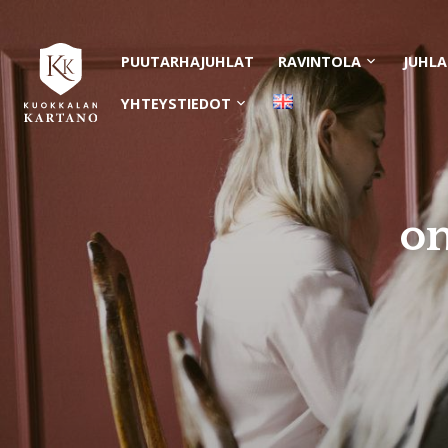
PUUTARHAJUHLAT
RAVINTOLA
JUHLA
Avaa
alavalikko
YHTEYSTIEDOT
Avaa
alavalikko
on