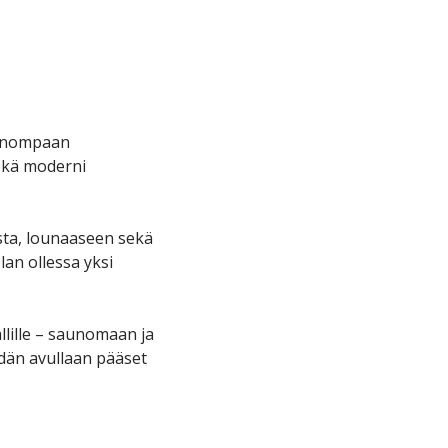
ennompaan
sekä moderni
sta, lounaaseen sekä
lan ollessa yksi
lille – saunomaan ja
dän avullaan pääset