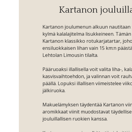
Kartanon jouluill
Kartanon joulumenun alkuun nautitaan
kylmä kalalajitelma lisukkeineen. Tämän 
Kartanon klassikko rotukarjatartar, jo
ensiluokkaisen lihan vain 15 km:n pääs
Lehtolan Limousin tilalta.
Pääruoaksi illallisella voit valita liha-, kal
kasvisvaihtoehdon, ja valinnan voit rau
päällä. Lopuksi illallisen viimeistelee viik
jälkiruoka.
Makuelämyksen täydentää Kartanon viini
aromikkaat viinit muodostavat täydellis
jouluillallisen ruokien kanssa.