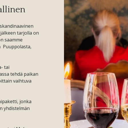
allinen
 skandinaavinen
jälkeen tarjolla on
hon saamme
tä Puuppolasta,
a- tai
hassa tehdä paikan
oittain vaihtuva
paketti, jonka
en yhdistelmän