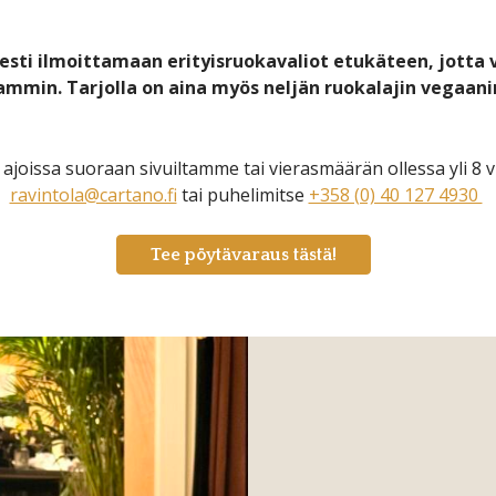
sti ilmoittamaan erityisruokavaliot etukäteen, jotta 
ammin. Tarjolla on aina myös neljän ruokalajin vegaan
ajoissa suoraan sivuiltamme tai vierasmäärän ollessa yli 8 v
ravintola@cartano.fi
tai puhelimitse
+358 (0) 40 127 4930
Tee pöytävaraus tästä!