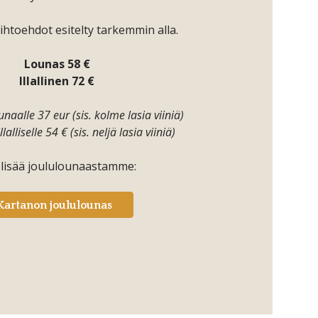
htoehdot esitelty tarkemmin alla.
Lounas 58 €
Illallinen 72 €
unaalle 37 eur (sis. kolme lasia viiniä)
llalliselle 54 € (sis. neljä lasia viiniä)
 lisää joululounaastamme:
Kartanon joululounas