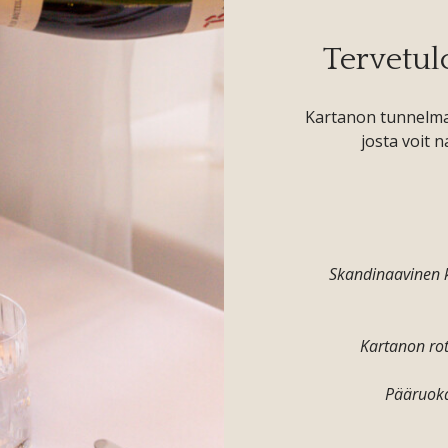
Tervetul
Kartanon tunnelma 
josta voit na
Skandinaavinen k
Kartanon rot
Pääruoka: