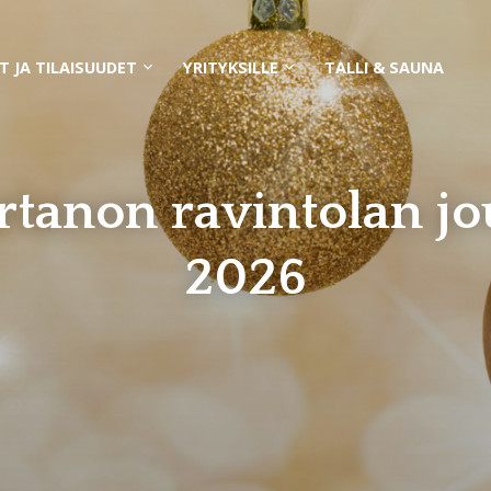
T JA TILAISUUDET
YRITYKSILLE
TALLI & SAUNA
Avaa
Avaa
alavalikko
alavalikko
rtanon ravintolan jo
2026