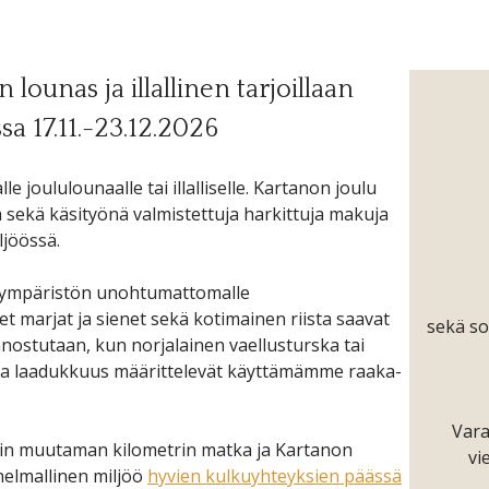
 lounas ja illallinen tarjoillaan
a 17.11.-23.12.2026
joululounaalle tai illalliselle. Kartanon joulu
a sekä käsityönä valmistettuja harkittuja makuja
ljöössä.
en ympäristön unohtumattomalle
set marjat ja sienet sekä kotimainen riista saavat
sekä so
nnostutaan, kun norjalainen vaellusturska tai
us ja laadukkuus määrittelevät käyttämämme raaka-
Vara
ain muutaman kilometrin matka ja Kartanon
vi
nelmallinen miljöö
hyvien kulkuyhteyksien päässä