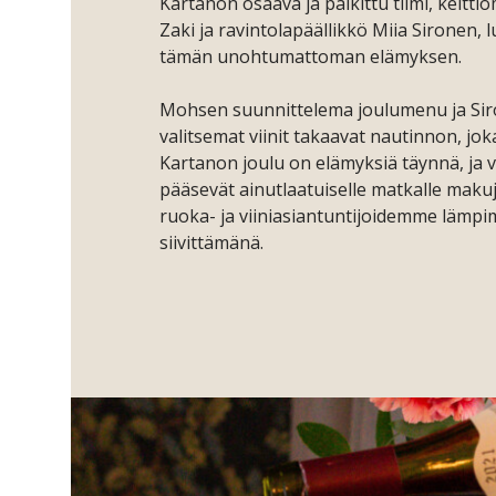
Kartanon osaava ja palkittu tiimi, keitt
Zaki ja ravintolapäällikkö Miia Sironen, 
tämän unohtumattoman elämyksen.
Mohsen suunnittelema joulumenu ja Sir
valitsemat viinit takaavat nautinnon, jok
Kartanon joulu on elämyksiä täynnä, ja
pääsevät ainutlaatuiselle matkalle mak
ruoka- ja viiniasiantuntijoidemme lämpi
siivittämänä.