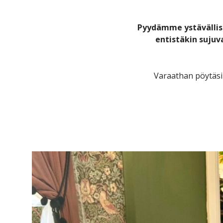
Pyydämme ystävällise
entistäkin sujuv
Varaathan pöytäsi 