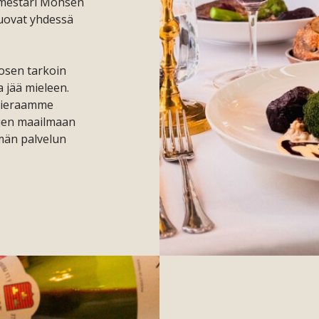
iömestari Mohsen
luovat yhdessä
osen tarkoin
a jää mieleen.
 vieraamme
ujen maailmaan
män palvelun