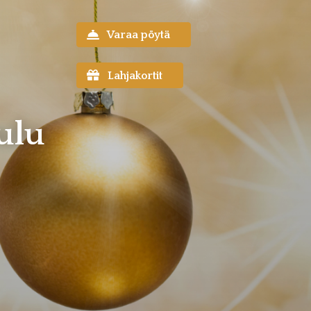
Varaa pöytä
Lahjakortit
ulu