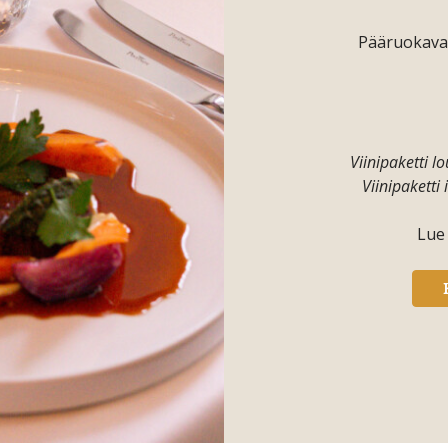
Pääruokavai
Viinipaketti lo
Viinipaketti i
Lue