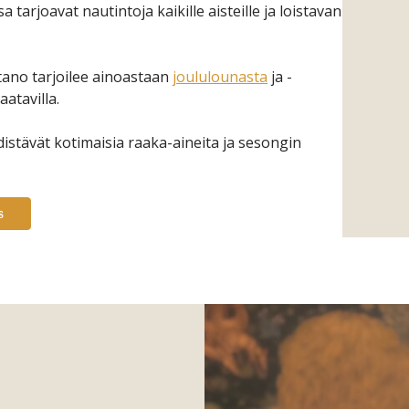
tarjoavat nautintoja kaikille aisteille ja loistavan
tano tarjoilee ainoastaan
joululounasta
ja -
aatavilla.
istävät kotimaisia raaka-aineita ja sesongin
s