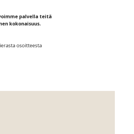
voimme palvella teitä
inen kokonaisuus.
ierasta osoitteesta