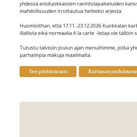
yhdessä ensiluokkaisten ravintolapalveluiden kanssa 
mahdollisuuden irrottautua hetkeksi arjesta.
Huomioithan, että 17.11.-23.12.2026 Kuokkalan kar
illallista eikä normaalia A la carte -listaa ole tällöin s
Tutustu talvisiin joulun ajan menuihimme, jotka yhd
parhaimpia makuja maailmalta.
Tee pöytävaraus
Kartanon joululouna