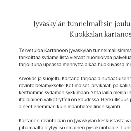
Jyväskylän tunnelmallisin joulun
Kuokkalan kartanoss
Tervetuloa Kartanoon Jyväskylän tunnelmallisimmalle 
tarkoittaa sydämellistä vieraat huomioivaa palvelu
tarjoiltuna upeassa mennyttä aikaa huokuvassa mi
Arvokas ja suojeltu Kartano tarjoaa ainutlaatuis
ravintolaelämykselle. Kotimaiset järvikalat, paikalli
keittiömme sydämen sykkimään. Yhtä lailla meillä i
italialainen valkotryffeli on kaudessa. Herkullisu
aineet enemmän kuin maantieteellinen sijainti.
Kartanon ravintolaan on Jyväskylän keskustasta v
pihamaalta löytyy iso ilmainen pysäköintialue. Tun