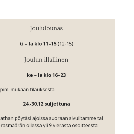
Joululounas
ti – la klo 11–15
(12-15)
Joulun illallinen
ke – la klo 16–23
pim. mukaan tilauksesta.
24.-30.12 suljettuna
athan pöytäsi ajoissa suoraan sivuiltamme tai
erasmäärän ollessa yli 9 vierasta osoitteesta: