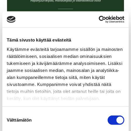
Tämä sivusto käyttää evästeitä
Käytämme evästeitä tarjoamamme sisällön ja mainosten
räätälöimiseen, sosiaalisen median ominaisuuksien
tukemiseen ja kävijämäärämme analysoimiseen. Lisäksi
jaamme sosiaalisen median, mainosalan ja analytiikka-
alan kumppaneillemme tietoja siitä, miten käytät
sivustoamme. Kumppanimme voivat yhdistää näitä
tietoja muihin tietoihin, joita olet antanut heille tai joita on
Täydennä brunssisi kuplilla:
kerätty, kun olet käyttänyt heidän palvelujaan.
Champagne Bernard Robert Reserve Brut Brut 14,00
€/lasi
Suostumuksen
Välttämätön
valinta
Joseph Scharsch, Rose Cremant 10,90 €/lasi