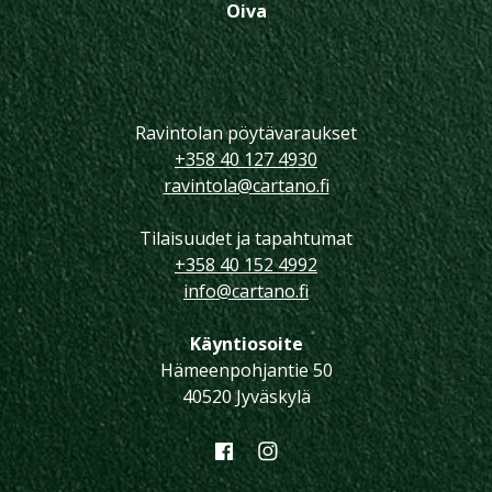
Oiva
Ravintolan pöytävaraukset
+358 40 127 4930
ravintola@cartano.fi
Tilaisuudet ja tapahtumat
+358 40 152 4992
info@cartano.fi
Käyntiosoite
Hämeenpohjantie 50
40520 Jyväskylä
Facebook
Instagram