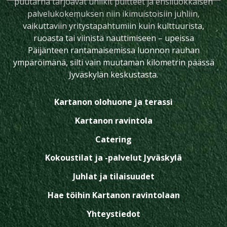
puutarha tarjoavat uniikit puitteet ja ensiluokkaisen
palvelukokemuksen niin ikimuistoisiin juhliin,
vaikuttaviin yritystapahtumiin kuin kulttuurista,
ruoasta tai viinistä nauttimiseen – upeissa
Päijänteen rantamaisemissa luonnon rauhan
ympäröimänä, silti vain muutaman kilometrin päässä
Jyväskylän keskustasta.
Kartanon olohuone ja terassi
Kartanon ravintola
Catering
Kokoustilat ja -palvelut Jyväskylä
Juhlat ja tilaisuudet
Hae töihin Kartanon ravintolaan
Yhteystiedot