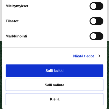
Mieltymykset
Grosella karviaismarjakuohu, Tarkiainen Winery,
Suomi 8,00 / lasi
Tilastot
.
Markkinointi
Näytä tiedot
Salli kaikki
Salli valinta
Kiellä
Kuokkalan kartanon yli satavuotias miljöö ja lumoava