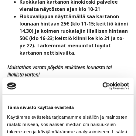
Kuokkalan kartanon kinokioski palvelee
vieraita näytösten ajan klo 10-21
Elokuvalippua näyttämällä saa kartanon
lounaan hintaan 25€ (klo 11-15; keittiö kiinni
14.30) ja kolmen ruokalajin illallisen hintaan
50€ (klo 16-23; keittiö kiinni ke klo 21 ja to-
pe 22). Tarkemmat menuinfot löydät
kartanon nettisivuilta.
Muistathan varata pöydän etukäteen lounasta tai
illallista varten!
Koko tapahtuma-alueella
anniskeluoikeudet
Tapahtuma-alueelle ei voi tuoda omia
Tämä sivusto käyttää evästeitä
ruokia ja juomia. Tapahtuma-alueella
Käytämme evästeitä tarjoamamme sisällön ja mainosten
tarjolla näytöksiin sopivaa suolaista sekä
räätälöimiseen, sosiaalisen median ominaisuuksien
makeaa ja laaja juomavalikoima takaa
tukemiseen ja kävijämäärämme analysoimiseen. Lisäksi
elokuvahetken viihtyvyyden. Avaamaton