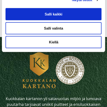
opastuksen osalta.
Salli kaikki
Lisätietoja:
asiakaspalvelu@tahtikino.fi
p.
0403624060
Salli valinta
Kiellä
Kuokkalan kartanon yli satavuotias miljöö ja lumoava
puutarha tarjoavat uniikit puitteet ja ensiluokkaisen