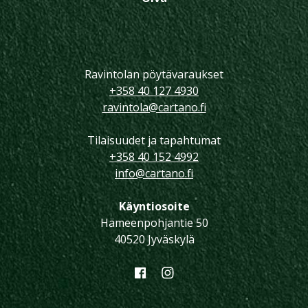
Ravintolan pöytävaraukset
+358 40 127 4930
ravintola@cartano.fi
Tilaisuudet ja tapahtumat
+358 40 152 4992
info@cartano.fi
Käyntiosoite
Hämeenpohjantie 50
40520 Jyväskylä
Facebook
Instagram