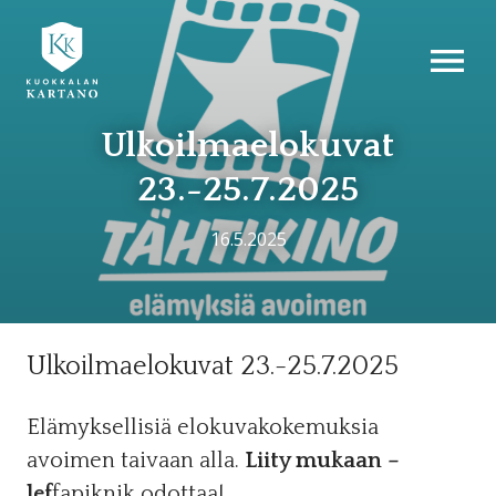
AVAA VALI
Ulkoilmaelokuvat
23.-25.7.2025
16.5.2025
Ulkoilmaelokuvat 23.-25.7.2025
Elämyksellisiä elokuvakokemuksia
avoimen taivaan alla.
Liity mukaan –
lef
fapiknik odottaa!