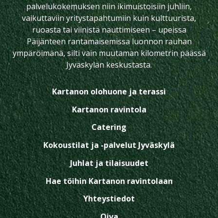
palvelukokemuksen niin ikimuistoisiin juhliin,
vaikuttaviin yritystapahtumiin kuin kulttuurista,
ruoasta tai viinistä nauttimiseen – upeissa
Päijänteen rantamaisemissa luonnon rauhan
ympäröimänä, silti vain muutaman kilometrin päässä
Jyväskylän keskustasta.
Kartanon olohuone ja terassi
Kartanon ravintola
Catering
Kokoustilat ja -palvelut Jyväskylä
Juhlat ja tilaisuudet
Hae töihin Kartanon ravintolaan
Yhteystiedot
Oiva